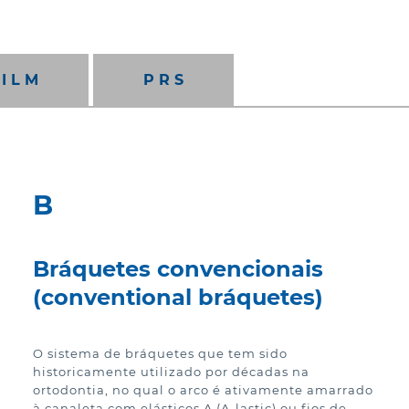
lish)
Nederland (Dutch)
Au
 (Deutsch)
Norway (Norsk)
In
nglish)
Polska (Polski)
N
I L M
P R S
nçais)
Portugal (Português)
Dansk)
Россия (Русский)
d (Deutsch)
Romania (Română)
B
pañol)
South Africa (English)
lish)
Schweiz (Deutsch)
Bráquetes convencionais
(conventional bráquetes)
ish)
Sweden (Svenska)
ano)
United Kingdom (English)
O sistema de bráquetes que tem sido 
 (English)
historicamente utilizado por décadas na 
ortodontia, no qual o arco é ativamente amarrado 
à canaleta com elásticos A (A-lastic) ou fios de 