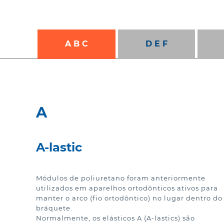
United States (English)
Europe (Eng
Site do paciente
Canada (English)
Österreich
Torne-se um Spark Doctor
Brazil (Português)
Belgium (E
A B C
D E F
France (Fra
Denmark (
Deutschlan
A
España (Es
Ireland (Eng
A-lastic
Israel (Engl
Módulos de poliuretano foram anteriormente 
Italia (Itali
utilizados em aparelhos ortodônticos ativos para 
manter o arco (fio ortodôntico) no lugar dentro do 
Luxembourg
bráquete.

Normalmente, os elásticos A (A-lastics) são 