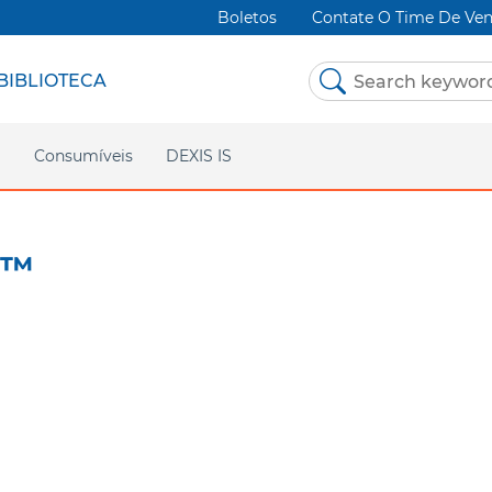
Boletos
Contate O Time De Ve
BIBLIOTECA
m
Consumíveis
DEXIS IS
OrthoSolo
Página inicial
Enlight
Site DEXIS
™
Asia P