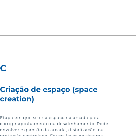
stralia (English)
dia (English)
ew Zealand (English)
C
Criação de espaço (space
creation)
Etapa em que se cria espaço na arcada para
corrigir apinhamento ou desalinhamento. Pode
envolver expansão da arcada, distalização, ou
protrusão controlada. Forças leves no sistema