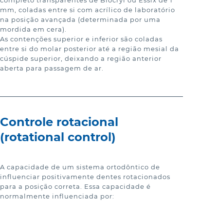
completo transparentes de Biocryl ou Essix de 1 
mm, coladas entre si com acrílico de laboratório 
na posição avançada (determinada por uma 
mordida em cera).

As contenções superior e inferior são coladas 
entre si do molar posterior até a região mesial da 
cúspide superior, deixando a região anterior 
aberta para passagem de ar.
Controle rotacional
(rotational control)
A capacidade de um sistema ortodôntico de 
influenciar positivamente dentes rotacionados 
para a posição correta. Essa capacidade é 
normalmente influenciada por: