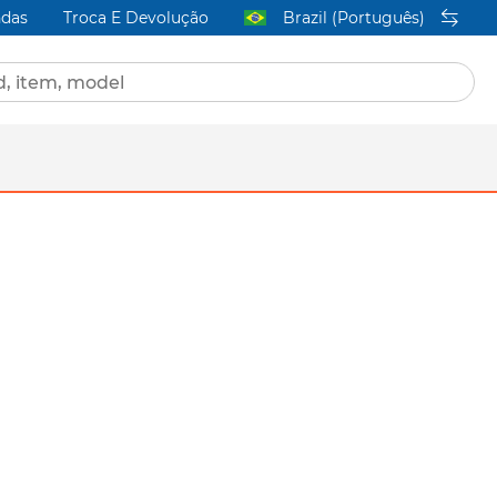
ndas
Troca E Devolução
Brazil (Português)
acific