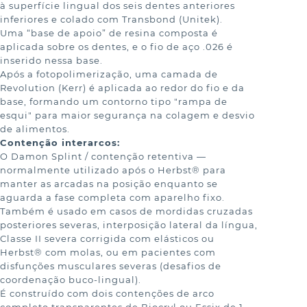
à superfície lingual dos seis dentes anteriores 
inferiores e colado com Transbond (Unitek).

Uma “base de apoio” de resina composta é 
aplicada sobre os dentes, e o fio de aço .026 é 
inserido nessa base.

Após a fotopolimerização, uma camada de 
Revolution (Kerr) é aplicada ao redor do fio e da 
base, formando um contorno tipo "rampa de 
esqui" para maior segurança na colagem e desvio 
Contenção interarcos:
O Damon Splint / contenção retentiva — 
normalmente utilizado após o Herbst® para 
manter as arcadas na posição enquanto se 
aguarda a fase completa com aparelho fixo.

Também é usado em casos de mordidas cruzadas 
posteriores severas, interposição lateral da língua, 
Classe II severa corrigida com elásticos ou 
Herbst® com molas, ou em pacientes com 
disfunções musculares severas (desafios de 
coordenação buco-lingual).

É construído com dois contenções de arco 