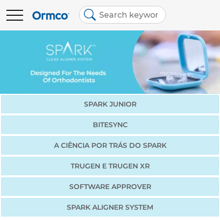
Main
Top
menu
menu
PRODUTOS
Boletos
Produtos
Contate o time de vendas
Spark Clear Aligners
EDUCAÇÃO
Quick
SPARK JUNIOR
Troca e devolução
links
Damon Ultima
BIBLIOTECA
BITESYNC
Brazil (Português)
A CIÊNCIA POR TRÁS DO SPARK
Damon System
TRUGEN E TRUGEN XR
Consumíveis
SOFTWARE APPROVER
SPARK ALIGNER SYSTEM
DEXIS IS